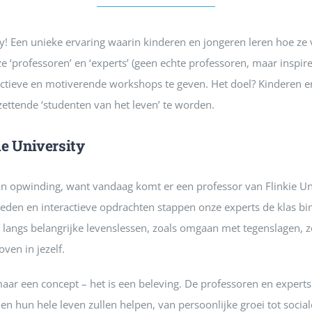
y! Een unieke ervaring waarin kinderen en jongeren leren hoe ze v
e ‘professoren’ en ‘experts’ (geen echte professoren, maar inspi
ctieve en motiverende workshops te geven. Het doel? Kinderen 
zettende ‘studenten van het leven’ te worden.
e University
 van opwinding, want vandaag komt er een professor van Flinkie U
heden en interactieve opdrachten stappen onze experts de klas b
langs belangrijke levenslessen, zoals omgaan met tegenslagen, 
ven in jezelf.
omaar een concept – het is een beleving. De professoren en expert
en hun hele leven zullen helpen, van persoonlijke groei tot soci