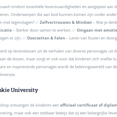
uwd rondom essentiële levensvaardigheden en aangepast aan de 
nderen. Onderwerpen die aan bod kunnen komen zijn onder ande
m met tegenslagen? ✅
Zelfvertrouwen & Mindset
– Wat je denk
catie
– Sterker door samen te werken. ✅
Omgaan met emotie
ogen er zijn. ✅
Doorzetten & Falen
– Leren van fouten en door
rd op levenslessen uit de verhalen van diverse personages uit de
aan de lessen, maar zorgt er ook voor dat kinderen zich sneller 
are en inspirerende personages wordt de belevingswereld van de
dimensie.
nkie University
kshop ontvangen de kinderen een
officieel certificaat of diplo
innering, maar ook een tastbaar bewijs dat zij een belangrijke lev