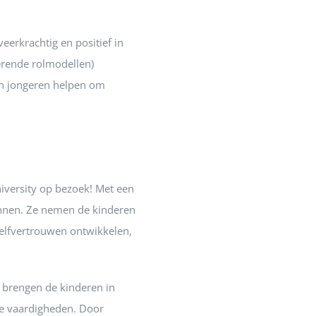
eerkrachtig en positief in
rerende rolmodellen)
en jongeren helpen om
niversity op bezoek! Met een
innen. Ze nemen de kinderen
zelfvertrouwen ontwikkelen,
s brengen de kinderen in
ale vaardigheden. Door