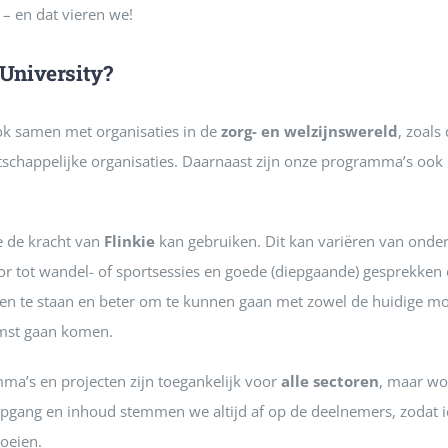
 – en dat vieren we!
 University?
k samen met organisaties in de
zorg- en welzijnswereld
, zoal
schappelijke organisaties. Daarnaast zijn onze programma’s ook
e de kracht van
Flinkie
kan gebruiken. Dit kan variëren van onder
or tot wandel- of sportsessies en goede (diepgaande) gesprekken e
ven te staan en beter om te kunnen gaan met zowel de huidige moe
omst gaan komen.
ma’s en projecten zijn toegankelijk voor
alle sectoren
, maar wo
epgang en inhoud stemmen we altijd af op de deelnemers, zodat i
roeien.