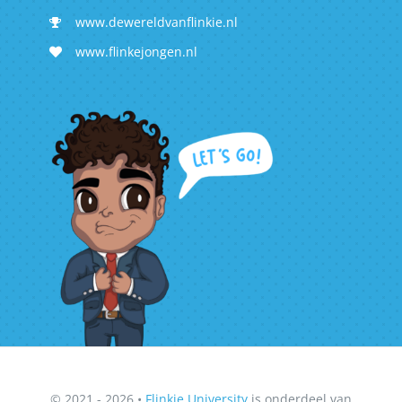
www.dewereldvanflinkie.nl
www.flinkejongen.nl
© 2021 - 2026 •
Flinkie University
is onderdeel van