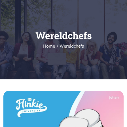
Skip
to
content
Wereldchefs
Home
Wereldchefs